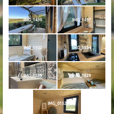
IMG_1439
IMG_1497
IMG_1502
IMG_1534
IMG_1539
IMG_1629
IMG_0152